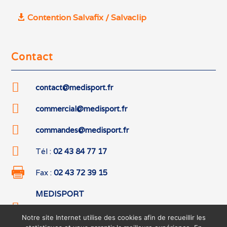
Contention Salvafix / Salvaclip
Contact

contact@medisport.fr

commercial@medisport.fr

commandes@medisport.fr

Tél :
02 43 84 77 17

Fax :
02 43 72 39 15
MEDISPORT

542 boulevard des Hunaudières
Notre site Internet utilise des cookies afin de recueillir les
72230 RUAUDIN