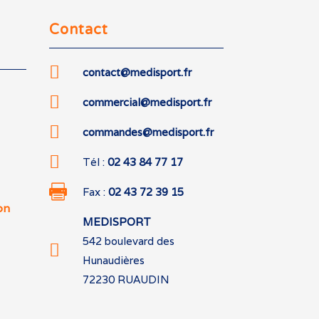
Contact

contact@medisport.fr

commercial@medisport.fr

commandes@medisport.fr

Tél :
02 43 84 77 17

Fax :
02 43 72 39 15
on
MEDISPORT
542 boulevard des

Hunaudières
72230 RUAUDIN