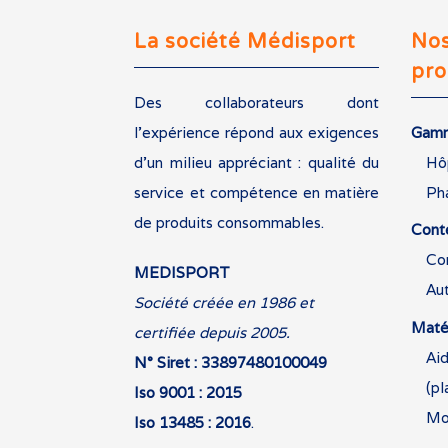
La société Médisport
No
pro
Des collaborateurs dont
l’expérience répond aux exigences
Gamm
d’un milieu appréciant : qualité du
Hô
service et compétence en matière
Ph
de produits consommables.
Cont
Co
MEDISPORT
Au
Société créée en 1986 et
Matér
certifiée depuis 2005.
Aid
N° Siret : 33897480100049
(p
Iso 9001 : 2015
Mob
Iso 13485 : 2016
.