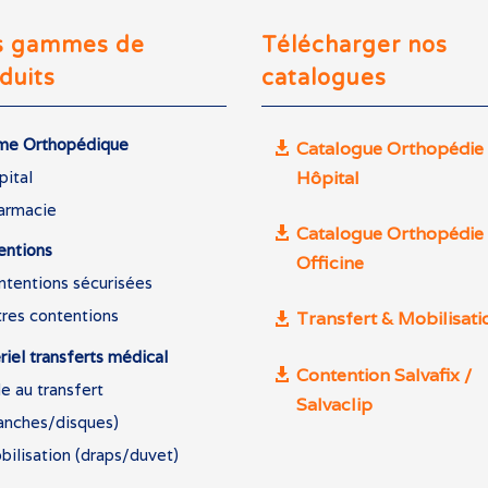
s gammes de
Télécharger nos
duits
catalogues
e Orthopédique
Catalogue Orthopédie
Hôpital
pital
armacie
Catalogue Orthopédie
entions
Officine
ntentions sécurisées
tres contentions
Transfert & Mobilisati
iel transferts médical
Contention Salvafix /
e au transfert
Salvaclip
lanches/disques)
ilisation (draps/duvet)