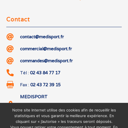
Contact

contact@medisport.fr

commercial@medisport.fr

commandes@medisport.fr

Tél :
02 43 84 77 17

Fax :
02 43 72 39 15
MEDISPORT

542 boulevard des Hunaudières
Notre site Internet utilise des cookies afin de recueillir les
72230 RUAUDIN
statistiques et vous garantir la meilleure expérience. En
cliquant sur « j’autorise » les traceurs seront déposés.
Vous pouvez retirer votre consentement à tout moment. En