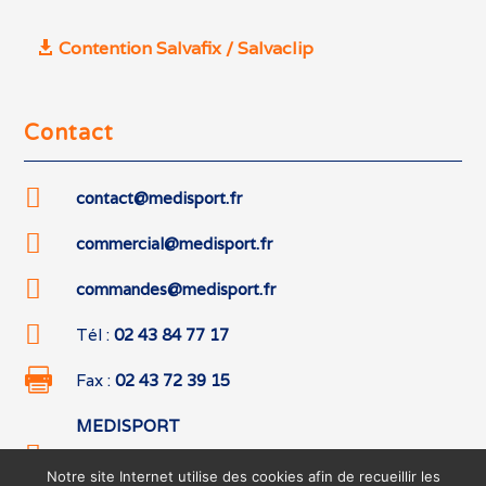
Contention Salvafix / Salvaclip
Contact

contact@medisport.fr

commercial@medisport.fr

commandes@medisport.fr

Tél :
02 43 84 77 17

Fax :
02 43 72 39 15
MEDISPORT

542 boulevard des Hunaudières
Notre site Internet utilise des cookies afin de recueillir les
72230 RUAUDIN