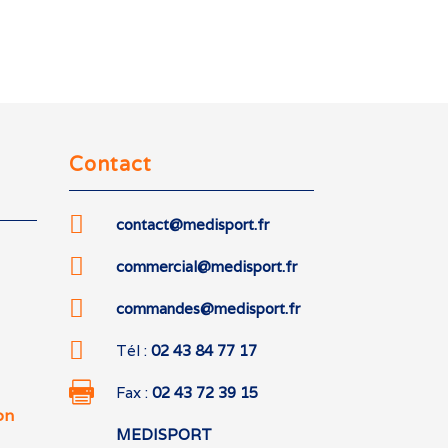
Contact

contact@medisport.fr

commercial@medisport.fr

commandes@medisport.fr

Tél :
02 43 84 77 17

Fax :
02 43 72 39 15
on
MEDISPORT