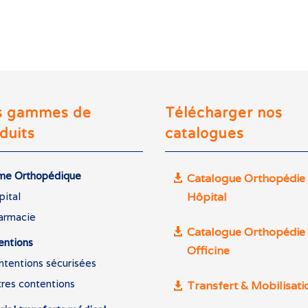
s gammes de
Télécharger nos
duits
catalogues
e Orthopédique
Catalogue Orthopédie
Hôpital
pital
armacie
Catalogue Orthopédie
entions
Officine
ntentions sécurisées
tres contentions
Transfert & Mobilisati